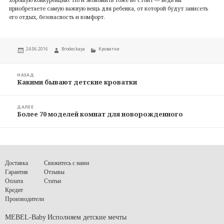
приобретаете самую важную вещь для ребенка, от которой будут зависеть
его отдых, безопасность и комфорт.
Опубликовано
Автор
Рубрики
24.06.2016
Brodeckaya
Кроватки
Навигация
по
НАЗАД
Какими бывают детские кроватки
Предыдущая
записям
запись:
ДАЛЕЕ
Более 70 моделей комнат для новорожденного
Следующая
запись:
Доставка
Свяжитесь с нами
Гарантия
Отзывы
Оплата
Статьи
Кредит
Производители
MEBEL-Baby
Исполняем детские мечты