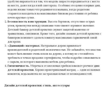
удобство выражается в том, что модель запросто передвигается с места
на место, даже когда в ней спит кроха. Особенно это ценно в первые дни,
недели жизни только что родившегося малыша, когда родители
стараются находиться на максимально близком расстоянии от ребенка
почти круглые сутки.
Безопасность конструкции
. Высота бортиков, отсутствие острых
углов, промежутки между планками тоже имеют огромное значение.
Детский бампер детской кроватки служит защитой малютки от
травматизма, сквозняков. Кроме того, дизайн спальни детской кроватки с
бампером позволяет сделать комнату максимально гармоничной зоной
для крохи.
«Дышащий» материал.
Натуральное дерево привлекает
производителей и родителей экологичностью. Не забывайте, что пластик
может быть внешне очень похож на дерево, а потому не стесняйтесь
требовать в точках продажи сертификаты, чтобы подробно ознакомиться
с сырьем, из которого выполнена мебель для ребенка.
Гигиеничность.
Уберечься от плесневых грибков поможет реечное
дно
детской кроватки
. Хорошо проветриваемый матрац — один из важных
моментов, ведь малютка не застрахован ночью от неожиданностей.
Дизайн детской кроватки
: стиль, аксессуары