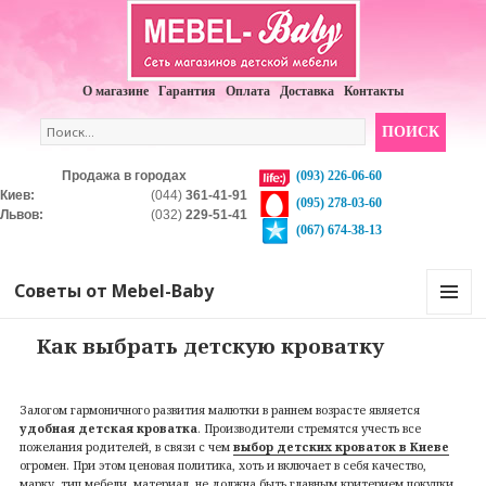
О магазине
Гарантия
Оплата
Доставка
Контакты
Продажа в городах
(093)
226-06-60
Киев:
(044)
361-41-91
(095)
278-03-60
Львов:
(032)
229-51-41
(067)
674-38-13
Советы от Mebel-Baby
МЕНЮ И
ВИДЖЕТЫ
Как выбрать детскую кроватку
Залогом гармоничного развития малютки в раннем возрасте является
удобная детская кроватка
. Производители стремятся учесть все
пожелания родителей, в связи с чем
выбор детских кроваток в Киеве
огромен. При этом ценовая политика, хоть и включает в себя качество,
марку, тип мебели, материал, не должна быть главным критерием покупки.