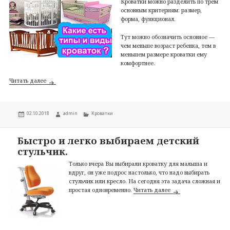
Кроватки можно разделить по трем
основным критериям: размер,
форма, функционал.
Тут можно обозначить основное —
чем меньше возраст ребенка, тем в
меньшем размере кроватки ему
комфортнее.
Обзор видов кроваток. Размер, форма, функционал.
Читать далее
Опубликовано
Автор
Рубрики
02.10.2018
admin
Кроватки
Быстро и легко выбираем детский
стульчик.
Только вчера Вы выбирали кроватку для малыша и
вдруг, он уже подрос настолько, что надо выбирать
стульчик или кресло. На сегодня эта задача сложная и
Быстро и легко выби
простая одновременно.
Читать далее