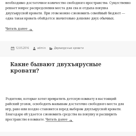
необходимо достаточное количество свободного пространства. Существенно
решает вопрос распределения места для сна и отдыха покупка
двухъярусной кровати. При этом можно сэкономить семейный бюджет —
одна такая кровать обойдется значительно дешевле двух обычных.
Как выбрать двухъярусную кровать?
Читать далее
Опубликовано
Автор
Рубрики
12.05.2016
admin
Двухъярусные кровати
Какие бывают двухъярусные
кровати?
Родители, которые хотят превратить детскую комнату в настоящий
райский уголок, освободить малышам достаточно свободного места для
игр, рано или поздно становятся перед выбором двухъярусной кровати.
Благодаря ей удается сэкономить средства на покупку и расширить
Какие бывают двухъярусные кровати?
пространство в комнате.
Читать далее