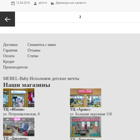
Опубликовано
Автор
Рубрики
12.04.2016
admin
Двухъярусные кровати
Навигация
СТРАНИЦА
2
по
записям
Предыдущая
страница
Доставка
Свяжитесь с нами
Гарантия
Отзывы
Оплата
Статьи
Кредит
Производители
MEBEL-Baby
Исполняем детские мечты
Наши магазины
ТЦ «4Room»
ТЦ «Аракс»
ул. Петропавловская, 6
ул. Большая окружная 110
ТЦ «Дарынок»
ТЦ «Дарынок»