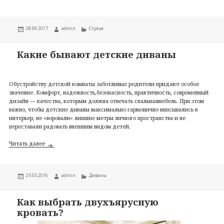
Опубликовано
Автор
Рубрики
28.09.2017
admin
Стулья
Какие бывают детские диваны
Обустройству детской комнаты заботливые родители придают особое
значение. Комфорт, надежность,безопасность, практичность, современный
дизайн — качества, которым должна отвечать спальнаямебель. При этом
важно, чтобы детские диваны максимально гармонично вписывались в
интерьер, не «воровали» лишние метры личного пространства и не
переставали радовать внешним видом детей.
Какие бывают детские диваны
Читать далее
Опубликовано
Автор
Рубрики
25.05.2016
admin
Диваны
Как выбрать двухъярусную
кровать?